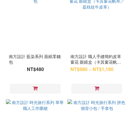
南方設計 藍染系列 面紙零錢
南方設計 職人手縫簡約皮革
包
窗花 眼鏡盒（卡其窗花帆布
／荔枝紋牛皮革）
NT$480
NT$980 ~ NT$1,180