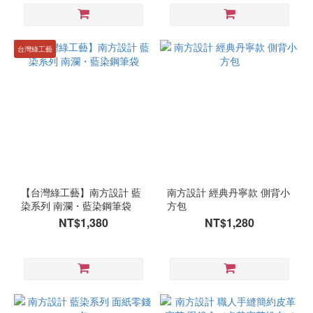
台灣綠工藝
【台灣綠工藝】南方設計 藍
南方設計 經典丹寧款 側背小
染系列 南瀾・藍染鋼筆袋
方包
NT$1,380
NT$1,280