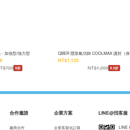
 - 加強型/強力型
QBER 隱形氣功師 COOLMAX 護肘（
8
NT$1,120
T$720
NT$1,200
9折
9.3折
合作邀請
企業方案
LINE@找客服
LINE 
廠商合作
企業客製化訂購