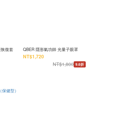
膝蓋恢復套
QBER 隱形氣功師 光量子眼罩
NT$1,720
NT$1,800
9.6折