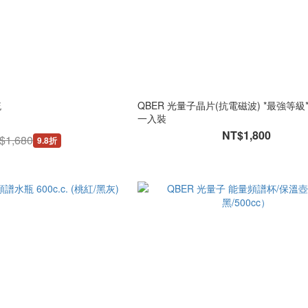
梳
QBER 光量子晶片(抗電磁波) *最強等級
一入裝
NT$1,800
$1,680
9.8折