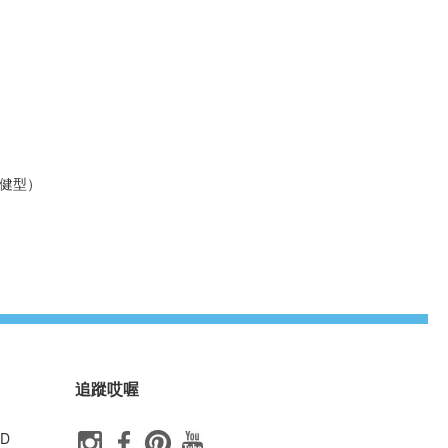
保健型）
追蹤哎喔
ID