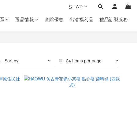
$
TWD
區
選品情報
全館優惠
出清福利品
禮品訂製‎服務
Sort by
24 Items per page