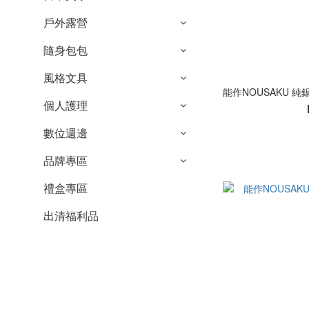
戶外露營
隨身包包
風格文具
能作NOUSAKU 純錫
個人護理
數位週邊
品牌專區
禮盒專區
出清福利品