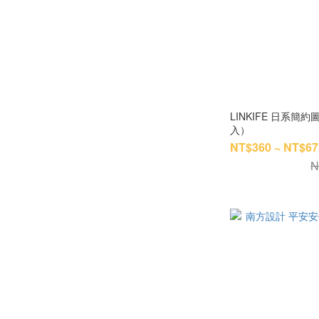
LINKIFE 日系簡約圖騰 矽藻土吸水杯墊（一組四
入）
NT$360 ~ NT$67
N