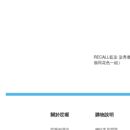
RECALL藍染 染
個同花色一組）
關於哎喔
購物說明
哎喔的理念
網站常見問題