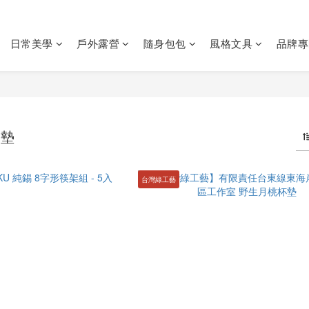
日常美學
戶外露營
隨身包包
風格文具
品牌專
杯墊
台灣綠工藝