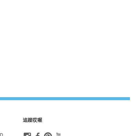
追蹤哎喔
ID