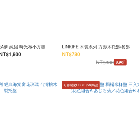
啦A夢 純錫 時光布小方盤
LINKIFE 木質系列 方形木托盤/餐盤
NT$1,800
NT$780
NT$880
8.9折
可客製化LOGO (50件起)