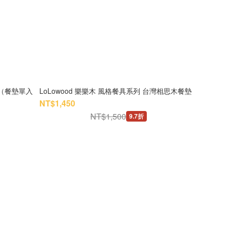
組（餐墊單入
LoLowood 樂樂木 風格餐具系列 台灣相思木餐墊
NT$1,450
NT$1,500
9.7折