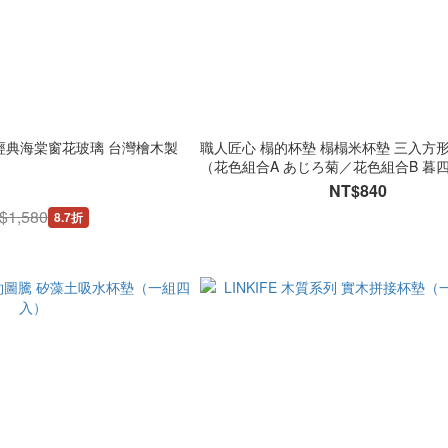
列 經典海棠窗花玻璃 台灣檜木製
職人匠心 榻的杯墊 榻榻米杯墊 三入方
（花色組合A あじろ菊／花色組合B 暮
NT$840
$1,580
8.7折