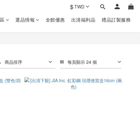
$
TWD
區
選品情報
全館優惠
出清福利品
禮品訂製‎服務
商品排序
每頁顯示 24 個