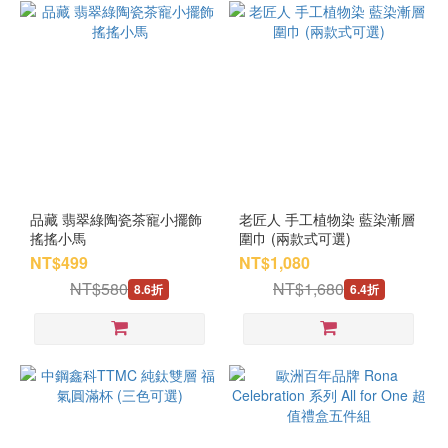
品藏 翡翠綠陶瓷茶寵小擺飾
老匠人 手工植物染 藍染漸層
搖搖小馬
圍巾 (兩款式可選)
NT$499
NT$1,080
NT$580
NT$1,680
8.6折
6.4折