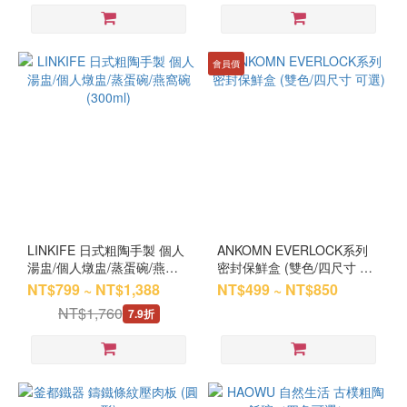
會員價
LINKIFE 日式粗陶手製 個人
ANKOMN EVERLOCK系列
湯盅/個人燉盅/蒸蛋碗/燕窩
密封保鮮盒 (雙色/四尺寸 可
碗 (300ml)
選)
NT$799 ~ NT$1,388
NT$499 ~ NT$850
NT$1,760
7.9折