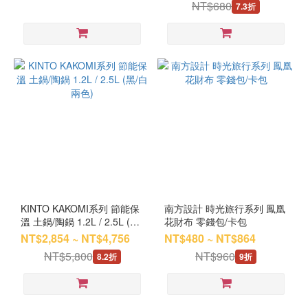
NT$680
7.3折
KINTO KAKOMI系列 節能保
南方設計 時光旅行系列 鳳凰
溫 土鍋/陶鍋 1.2L / 2.5L (黑/
花財布 零錢包/卡包
白 兩色)
NT$2,854 ~ NT$4,756
NT$480 ~ NT$864
NT$5,800
NT$960
8.2折
9折