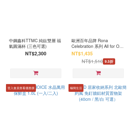
中鋼鑫科TTMC 純鈦雙層 福
歐洲百年品牌 Rona
氣圓滿杯 (三色可選)
Celebration 系列 All for One
超值禮盒五件組
NT$2,300
NT$1,435
NT$1,510
9.5折
登入會員查看優惠價
極簡生活