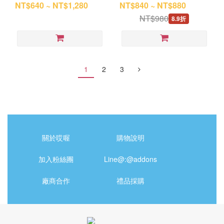
（150X200 / 180x200）
NT$640 ~ NT$1,280
NT$840 ~ NT$880
NT$980
8.9折
1
2
3
關於哎喔
購物說明
加入粉絲團
Line@:@addons
廠商合作
禮品採購