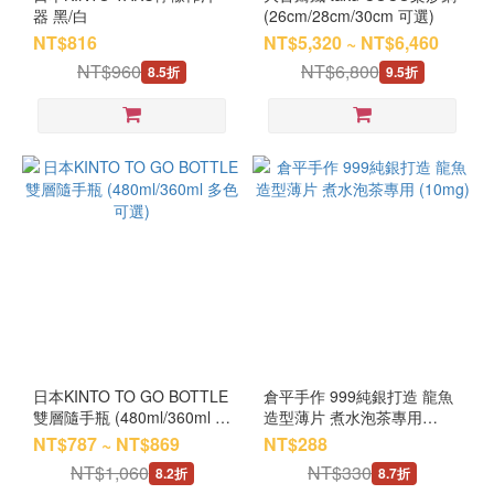
器 黑/白
(26cm/28cm/30cm 可選)
NT$816
NT$5,320 ~ NT$6,460
NT$960
NT$6,800
8.5折
9.5折
日本KINTO TO GO BOTTLE
倉平手作 999純銀打造 龍魚
雙層隨手瓶 (480ml/360ml 多
造型薄片 煮水泡茶專用
色可選)
(10mg)
NT$787 ~ NT$869
NT$288
NT$1,060
NT$330
8.2折
8.7折