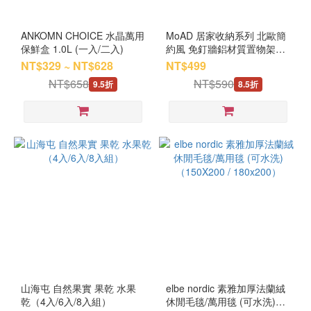
ANKOMN CHOICE 水晶萬用
MoAD 居家收納系列 北歐簡
保鮮盒 1.0L (一入/二入)
約風 免釘牆鋁材質置物架
(40cm / 黑/白 可選）
NT$329 ~ NT$628
NT$499
NT$658
NT$590
9.5折
8.5折
山海屯 自然果實 果乾 水果
elbe nordic 素雅加厚法蘭絨
乾（4入/6入/8入組）
休閒毛毯/萬用毯 (可水洗)