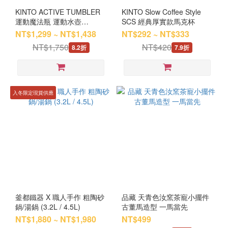
KINTO ACTIVE TUMBLER
KINTO Slow Coffee Style
運動魔法瓶 運動水壺
SCS 經典厚實款馬克杯
600ml/800ml（五色）
NT$1,299 ~ NT$1,438
NT$292 ~ NT$333
NT$1,750
NT$420
8.2折
7.9折
入冬限定現貨供應
釜都鐵器 X 職人手作 粗陶砂
品藏 天青色汝窯茶寵小擺件
鍋/湯鍋 (3.2L / 4.5L)
古董馬造型 一馬當先
NT$1,880 ~ NT$1,980
NT$499