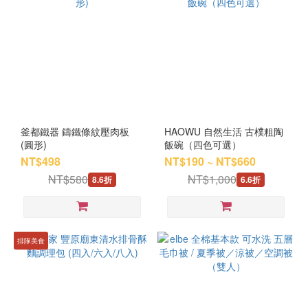
釜都鐵器 鑄鐵條紋壓肉板
HAOWU 自然生活 古樸粗陶
(圓形)
飯碗（四色可選）
NT$498
NT$190 ~ NT$660
NT$580
NT$1,000
8.6折
6.6折
排隊美食