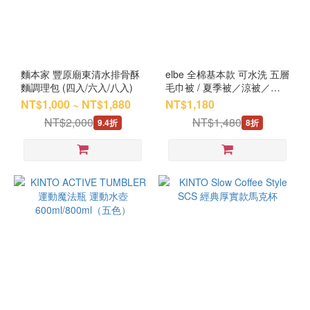
麵本家 豐原廟東清水排骨酥
elbe 全棉基本款 可水洗 五層
麵調理包 (四入/六入/八入)
毛巾被 / 夏季被／涼被／空
調被（雙人）
NT$1,000 ~ NT$1,880
NT$1,180
NT$2,000
NT$1,480
9.4折
8折