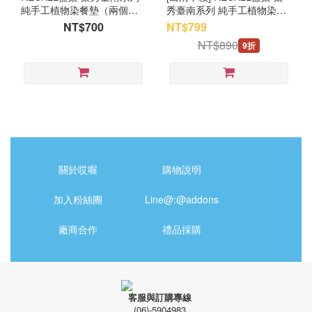
純手工植物染餐墊（兩個同
秀臺南系列 純手工植物染兩
花色一組）
用帆布包
NT$700
NT$799
NT$890
9折
關於哎喔
購物說明
加入粉絲團
Line@:@addons
廠商合作
禮品採購
客服與訂購專線
(06)-5904983