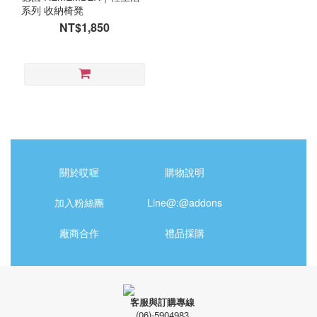
系列 收納椅凳
NT$1,850
關於哎喔
購物說明
加入粉絲團
Line@:@addons
廠商合作
禮品採購
客服與訂購專線
(06)-5904983