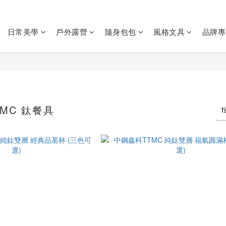
日常美學
戶外露營
隨身包包
風格文具
品牌專
TMC 鈦餐具