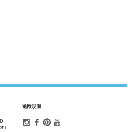
追蹤哎喔
ID
ons