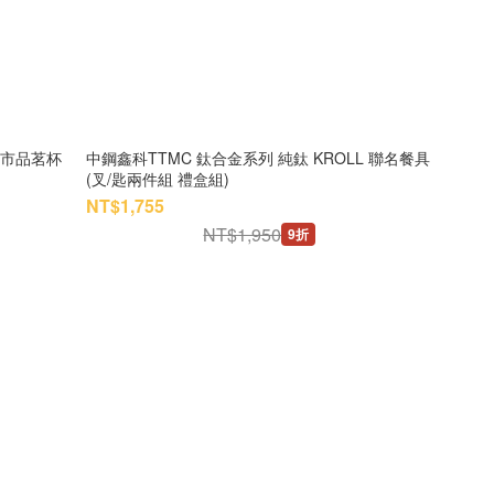
城市品茗杯
中鋼鑫科TTMC 鈦合金系列 純鈦 KROLL 聯名餐具
(叉/匙兩件組 禮盒組)
NT$1,755
NT$1,950
9折