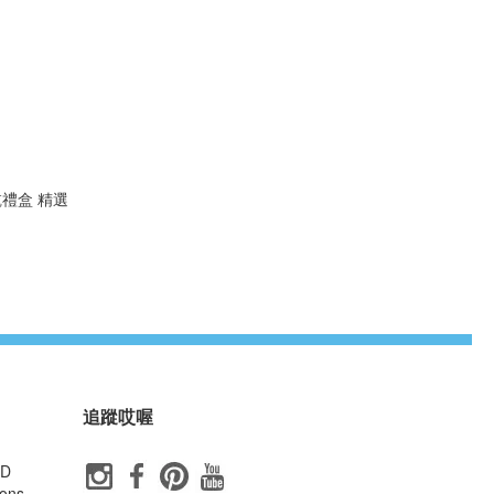
乾禮盒 精選
追蹤哎喔
ID
ons