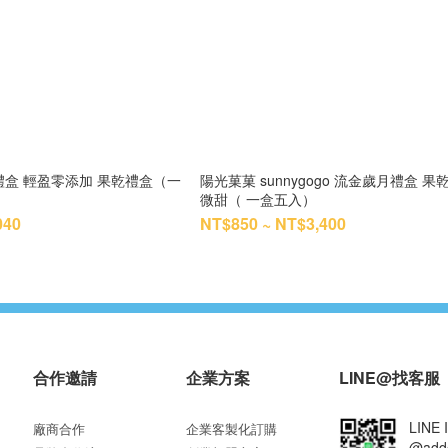
禮盒 輕盈零添加 果乾禮盒（一
陽光菓菓 sunnygogo 流金歲月禮盒 果
微甜（ 一盒五入）
040
NT$850 ~ NT$3,400
合作邀請
企業方案
LINE@找客服
LINE 
廠商合作
企業客製化訂購
@add