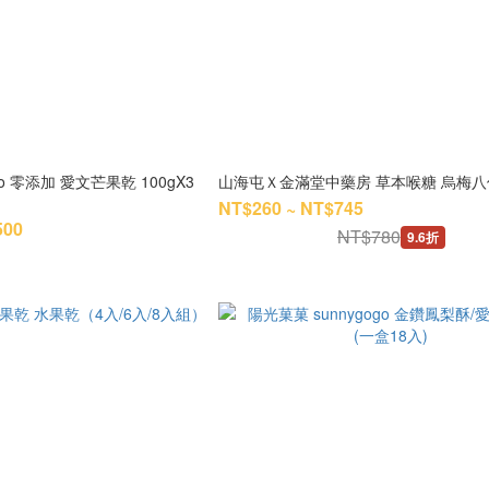
go 零添加 愛文芒果乾 100gX3
山海屯Ｘ金滿堂中藥房 草本喉糖 烏梅
NT$260 ~ NT$745
500
NT$780
9.6折