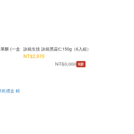
芒果酥 (一盒
詠統生技 詠統黑蒜仁150g（6入組）
NT$2,970
NT$3,300
9折