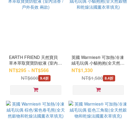
EARTH FRIEND 天然寶貝
英國 Warmies® 可加熱/冷凍
草本萃取寶寶防蚊液 (室內清
絨毛玩偶 小貓抱抱(全天然穀
香 / 戶外長效 兩款)
物和乾燥法國薰衣草填充)
NT$295 ~ NT$566
NT$1,330
NT$600
NT$1,580
9.4折
8.4折