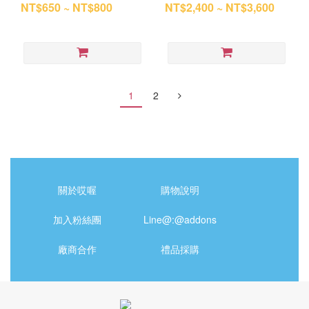
木質)
款式可選)
NT$650 ~ NT$800
NT$2,400 ~ NT$3,600
1
2
關於哎喔
購物說明
加入粉絲團
Line@:@addons
廠商合作
禮品採購