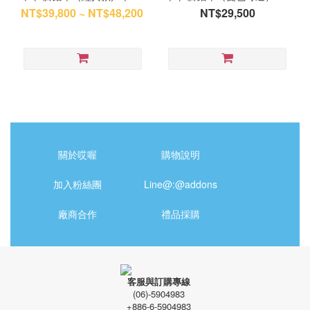
款）
NT$39,800 ~ NT$48,200
NT$29,500
關於哎喔
購物說明
加入粉絲團
Line@:@addons
廠商合作
禮品採購
客服與訂購專線
(06)-5904983
+886-6-5904983