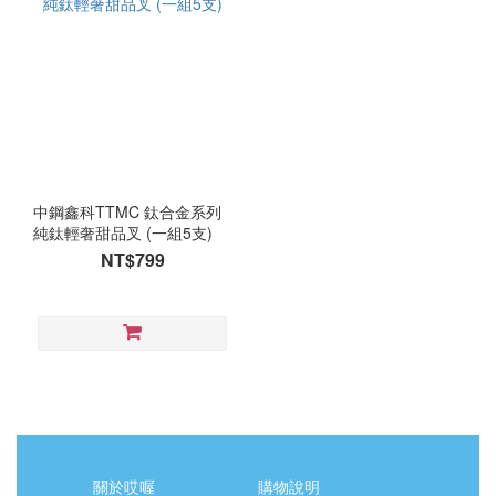
中鋼鑫科TTMC 鈦合金系列
純鈦輕奢甜品叉 (一組5支)
NT$799
關於哎喔
購物說明