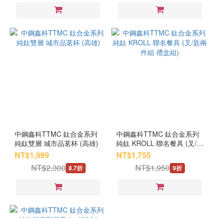
中鋼鑫科TTMC 鈦合金系列
中鋼鑫科TTMC 鈦合金系列
純鈦雙層 城市品茗杯 (高雄)
純鈦 KROLL 聯名餐具 (叉/匙
兩件組 禮盒組)
NT$1,999
NT$1,755
NT$2,300
NT$1,950
8.7折
9折