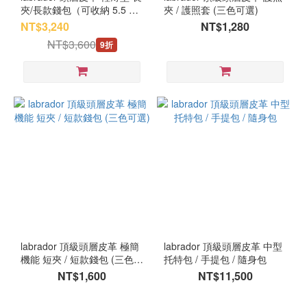
夾/長款錢包（可收納 5.5 吋
夾 / 護照套 (三色可選)
手機）
NT$3,240
NT$1,280
NT$3,600
9折
labrador 頂級頭層皮革 極簡
labrador 頂級頭層皮革 中型
機能 短夾 / 短款錢包 (三色可
托特包 / 手提包 / 隨身包
選)
NT$1,600
NT$11,500