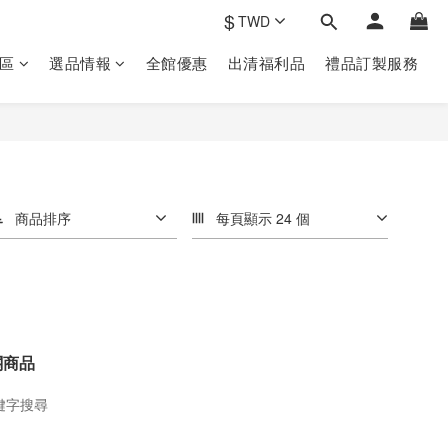
$
TWD
區
選品情報
全館優惠
出清福利品
禮品訂製‎服務
商品排序
每頁顯示 24 個
關商品
鍵字搜尋