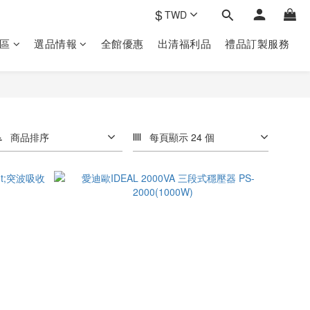
$
TWD
區
選品情報
全館優惠
出清福利品
禮品訂製‎服務
商品排序
每頁顯示 24 個