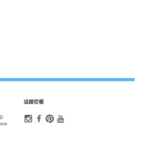
追蹤哎喔
ID
ons