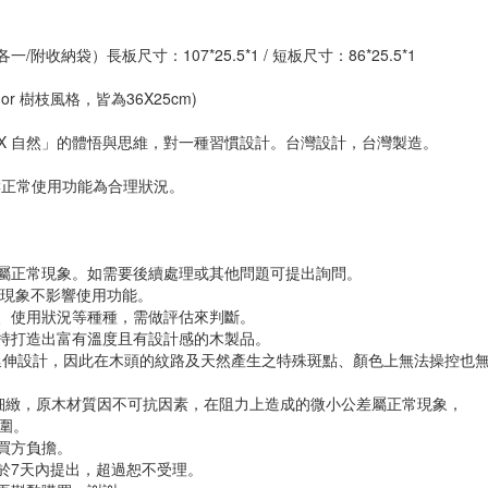
/附收納袋）長板尺寸：107*25.5*1 / 短板尺寸：86*25.5*1
)
r 樹枝風格，皆為36X25cm)
X 藝術 X 自然」的體悟與思維，對一種習慣設計。台灣設計，台灣製造。
響正常使用功能為合理狀況。
屬正常現象。如需要後續處理或其他問題可提出詢問。
常現象不影響使用功能。
、使用狀況等種種，需做評估來判斷。
持打造出富有溫度且有設計感的木製品。
觸感延伸設計，因此在木頭的紋路及天然產生之特殊斑點、顏色上無法操控也
構相當細緻，原木材質因不可抗因素，在阻力上造成的微小公差屬正常現象，
圍。
買方負擔。
於7天內提出，超過恕不受理。