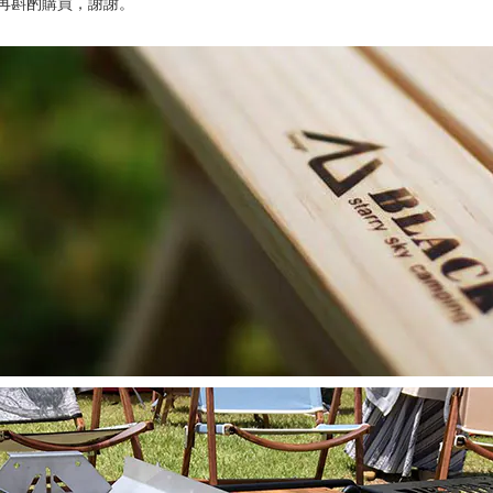
再斟酌購買，謝謝。