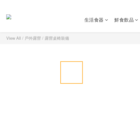
生活食器
鮮食飲品
View All
/
戶外露營
/
露營桌椅裝備