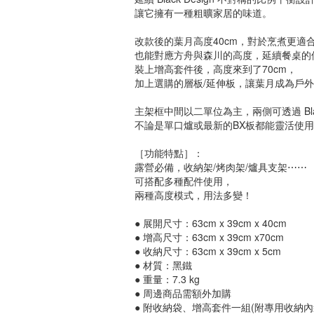
讓它擁有一種粗曠家居的味道。
改款後的葉月高度40cm，對於烹煮更適
也能對應方舟與森川的高度，延續餐桌的
裝上增高套件後，高度來到了70cm，
加上選購的層板/延伸板，讓葉月成為戶
主架框中間以二單位為主，兩側可透過 Blac
不論是單口爐或最新的BX板都能靈活使
［功能特點］：
露營必備，收納架/烤肉架/爐具支架⋯⋯
可搭配多種配件使用，
兩種高度模式，用法多變！
● 展開尺寸：63cm x 39cm x 40cm
● 增高尺寸：63cm x 39cm x70cm
● 收納尺寸：63cm x 39cm x 5cm
● 材質：黑鐵
● 重量：7.3 kg
● 周邊商品需額外加購
● 附收納袋、增高套件一組(附專用收納內