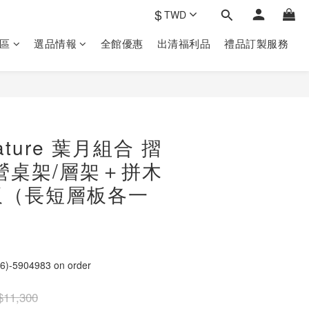
$
TWD
區
選品情報
全館優惠
出清福利品
禮品訂製‎服務
ature 葉月組合 摺
營桌架/層架＋拼木
板（長短層板各一
5904983 on order
$11,300