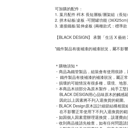
可加購的配件：
1. 葉月配件 梣木 長短層板/層架組（長短各一
2. 拼木砧板/桌板 -可開罐功能 (36X25cm
3. 連接鐵板/延伸桌板 (兩種款式：標準款 o
【BLACK DESIGN】 承襲「生活 
*鐵件製品有後補漆的補漆狀況，屬不影
＊購物須知＊
・商品為鐵管製品，組裝會有使用痕跡，
・ 鐵件製品有後補漆的補漆狀況，屬正
・損壞的可能情況有很多種，環境、地形
・本商品木頭部分為原木製作，純手工堅
BLACK DESIGN用心品味原木的
因此以上因素將不列入退換貨的範圍。
・BLACK Design原木設計細節結
在不影響正常使用下不列入退換貨的範
・如因個人因素需辦理退換貨，該運費由
・收到商品後請先檢查，如有任何問題請