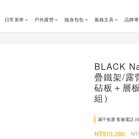
日常美學
戶外露營
隨身包包
風格文具
品牌專
BLACK N
疊鐵架/露
砧板＋層
組）
滿千免運 客服電話 (06)-
NT$10,200
NT