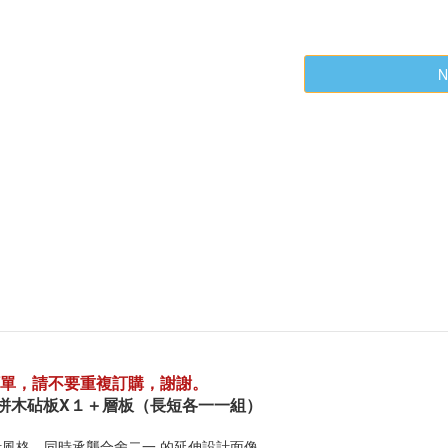
N
單，請不要重複訂購，謝謝。
拼木砧板X１
＋層板（長短各一一組）
平衡設計風格，同時承襲合舍二一 的延伸設計面像，