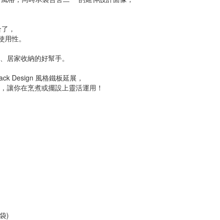
合了，
使用性。
外、居家收納的好幫手。
k Design 風格鐵板延展，
用，讓你在烹煮或擺設上靈活運用！
袋)