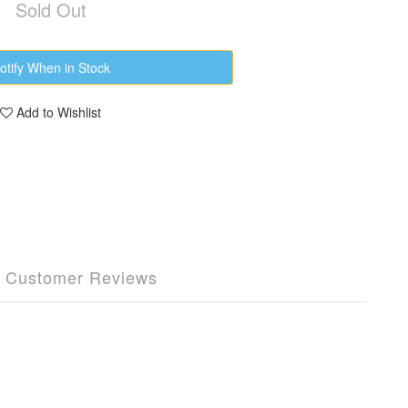
Sold Out
otify When in Stock
Add to Wishlist
Customer Reviews