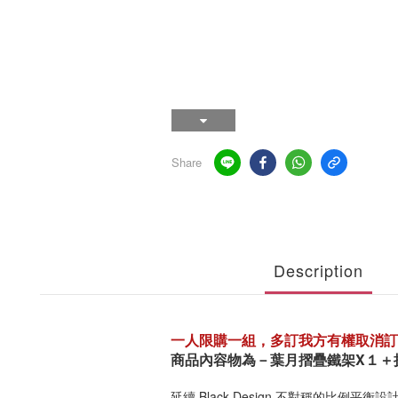
Share
Description
一人限購一組，多訂我方有權取消訂
商品內容物為－葉月摺疊鐵架X１＋
延續 Black Design 不對稱的比例