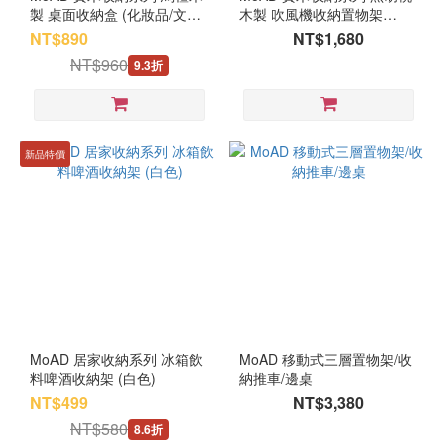
製 桌面收納盒 (化妝品/文具/
木製 吹風機收納置物架
飾品收納)
(40cm)
NT$890
NT$1,680
NT$960
9.3折
新品特價
MoAD 居家收納系列 冰箱飲
MoAD 移動式三層置物架/收
料啤酒收納架 (白色)
納推車/邊桌
NT$499
NT$3,380
NT$580
8.6折