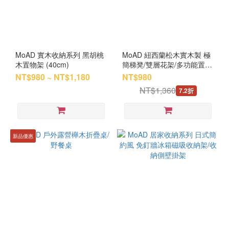
MoAD 實木收納系列 黑胡桃
MoAD 紐西蘭松木實木製 極
木置物架 (40cm)
簡梯凳/雙層花架/多功能置物
架
NT$980 ~ NT$1,180
NT$980
NT$1,360
7.2折
新品優惠