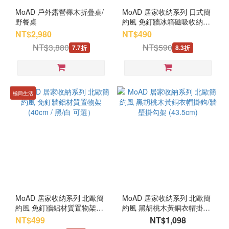
MoAD 戶外露營櫸木折疊桌/
MoAD 居家收納系列 日式簡
野餐桌
約風 免釘牆冰箱磁吸收納架/
收納側壁掛架
NT$2,980
NT$490
NT$3,880
NT$590
7.7折
8.3折
極簡生活
MoAD 居家收納系列 北歐簡
MoAD 居家收納系列 北歐簡
約風 免釘牆鋁材質置物架
約風 黑胡桃木黃銅衣帽掛鉤/
(40cm / 黑/白 可選）
牆壁掛勾架 (43.5cm)
NT$499
NT$1,098