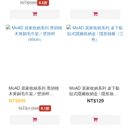
NT$590
8.5折
MoAD 居家收納系列 黑胡桃
MoAD 居家收納系列 桌下黏
木黃銅毛巾架／壁掛桿
貼式隱藏收納盒 / 隱形抽屜
（60cm）
（三色）
NT$999
NT$129
NT$1,098
9.1折