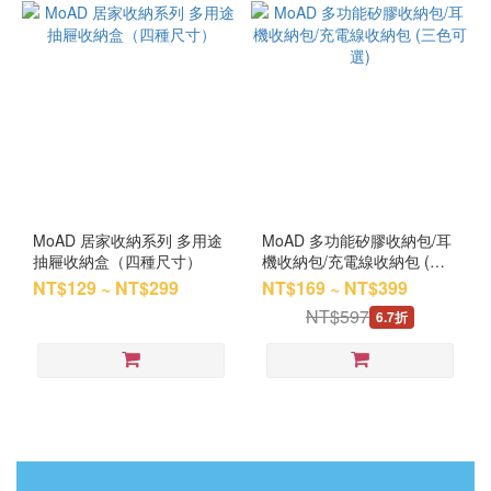
MoAD 居家收納系列 多用途
MoAD 多功能矽膠收納包/耳
抽屜收納盒（四種尺寸）
機收納包/充電線收納包 (三
色可選)
NT$129 ~ NT$299
NT$169 ~ NT$399
NT$597
6.7折