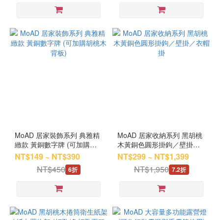
MoAD 居家裝飾系列 典雅精
MoAD 居家收納系列 黑胡桃
緻款 黃銅數字牌 (可加購胡
木黃銅色圓形掛鉤／壁掛／
桃木背板)
衣帽掛
NT$149 ~ NT$390
NT$299 ~ NT$1,399
NT$450
NT$1,950
6折
7.2折