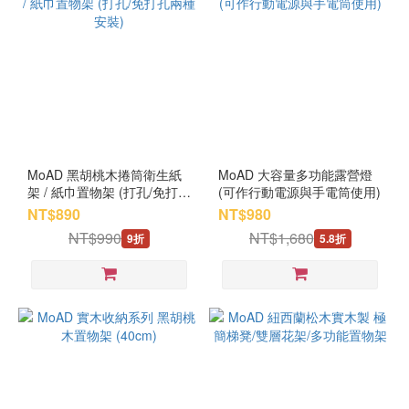
MoAD 黑胡桃木捲筒衛生紙
MoAD 大容量多功能露營燈
架 / 紙巾置物架 (打孔/免打孔
(可作行動電源與手電筒使用)
兩種安裝)
NT$890
NT$980
NT$990
NT$1,680
9折
5.8折