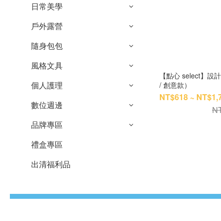
日常美學
戶外露營
隨身包包
風格文具
【點心 select
個人護理
/ 創意款）
NT$618 ~ NT$1,
數位週邊
NT
品牌專區
禮盒專區
出清福利品