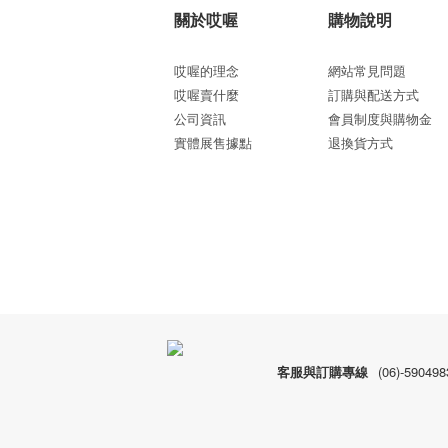
關於哎喔
購物說明
哎喔的理念
網站常見問題
哎喔賣什麼
訂購與配送方式
公司資訊
會員制度與購物金
實體展售據點
退換貨方式
客服與訂購專線
(06)-590498