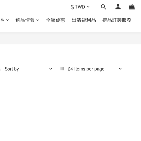
$
TWD
區
選品情報
全館優惠
出清福利品
禮品訂製‎服務
Sort by
24 Items per page