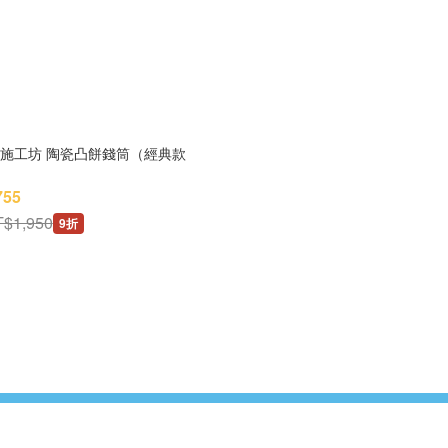
】設計施工坊 陶瓷凸餅錢筒（經典款
755
$1,950
9折