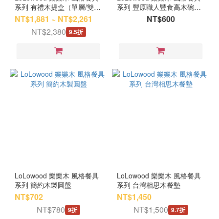
系列 有禮木提盒（單層/雙
系列 豐原職人豐食高木碗
層）
(13.5 cm)
NT$1,881 ~ NT$2,261
NT$600
NT$2,380
9.5折
LoLowood 樂樂木 風格餐具
LoLowood 樂樂木 風格餐具
系列 簡約木製圓盤
系列 台灣相思木餐墊
NT$702
NT$1,450
NT$780
NT$1,500
9折
9.7折