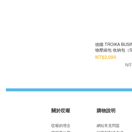
德國 TROIKA BUS
物壓縮包 收納包（S
NT$2,094
NT
關於哎喔
購物說明
哎喔的理念
網站常見問題