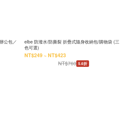
水辦公包／
elbe 防潑水/防撕裂 折疊式隨身收納包/購物袋 (三
色可選)
NT$249 ~ NT$423
NT$760
5.6折