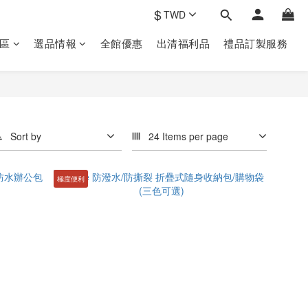
$
TWD
區
選品情報
全館優惠
出清福利品
禮品訂製‎服務
Sort by
24 Items per page
極度便利