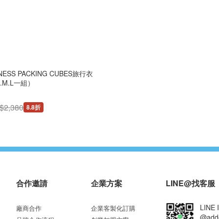
INESS PACKING CUBES旅行衣
.M.L一組）
$2,380
8.8折
合作邀請
企業方案
LINE@找客服
LINE 
廠商合作
企業客製化訂購
@add