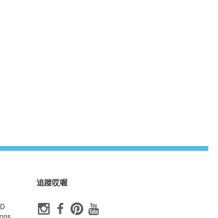
追蹤哎喔
ID
ons