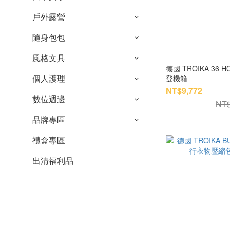
戶外露營
隨身包包
風格文具
德國 TROIKA 36 HOURS TROLLEY 商務行李箱/
個人護理
登機箱
NT$9,772
數位週邊
NT$
品牌專區
禮盒專區
出清福利品