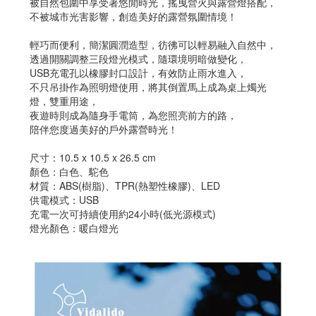
被自然包圍中享受著悠閒時光，搖曳營火與露營燈搭配，
不被城市光害影響，創造美好的露營氛圍情境！
輕巧而便利，簡潔圓潤造型，彷彿可以輕易融入自然中，
透過開關調整三段燈光模式，隨環境明暗做變化，
USB充電孔以橡膠封口設計，有效防止雨水進入，
不只吊掛作為照明燈使用，將其倒置馬上成為桌上燭光
燈，雙重用途，
夜遊時則成為隨身手電筒，為您照亮前方的路，
陪伴您度過美好的戶外露營時光！
尺寸：10.5 x 10.5 x 26.5 cm
顏色：白色、駝色
材質：ABS(樹脂)、TPR(熱塑性橡膠)、LED
供電模式：USB
充電一次可持續使用約24小時(低光源模式)
燈光顏色：暖白燈光