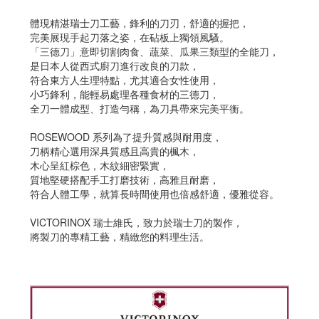
體現精湛瑞士刀工藝，鋒利的刀刃，舒適的握把，
完美展現手起刀落之姿，在砧板上獨領風騷。
「三德刀」意即切割肉食、蔬菜、瓜果三類型的全能刀，
是日本人從西式廚刀進行改良的刀款，
符合東方人生理特點，尤其適合女性使用，
小巧鋒利，能輕易處理各種食材的三德刀，
全刀一體成型、打造勻稱，為刀具帶來完美平衡。
ROSEWOOD 系列為了提升質感與耐用度，
刀柄精心選用深具質感且高貴的楓木，
木心呈紅棕色，木紋細密緊實，
質地堅硬搭配手工打磨技術，高雅且耐磨，
符合人體工學，就算長時間使用也倍感舒適，優雅從容。
VICTORINOX 瑞士維氏，致力於瑞士刀的製作，
將製刀的專精工藝，精緻您的料理生活。