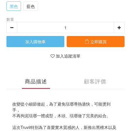
黑色
藍色
數量
加入購物車
立即購買
加入追蹤清單
商品描述
顧客評價
改變從小細節做起，為了避免琺瑯導熱過快，可能燙到
手，
不再拘泥琺瑯一體成型，木頭、琺瑯做了完美的結合。
這次Truvii特別為了喜愛實木質感的人，新推出黑檀木以及