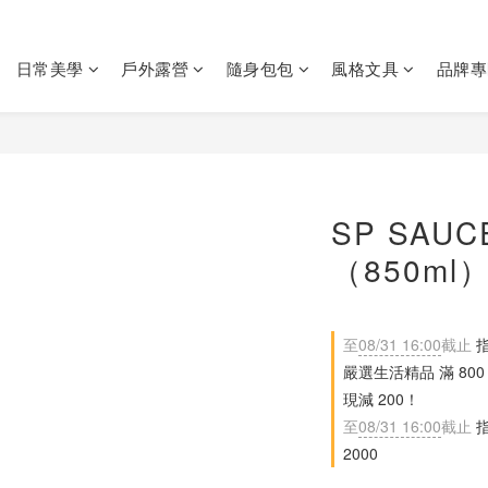
日常美學
戶外露營
隨身包包
風格文具
品牌專
SP SAU
（850ml
至
08/31 16:00
截止
指
嚴選生活精品 滿 800 現
現減 200！
至
08/31 16:00
截止
指
2000