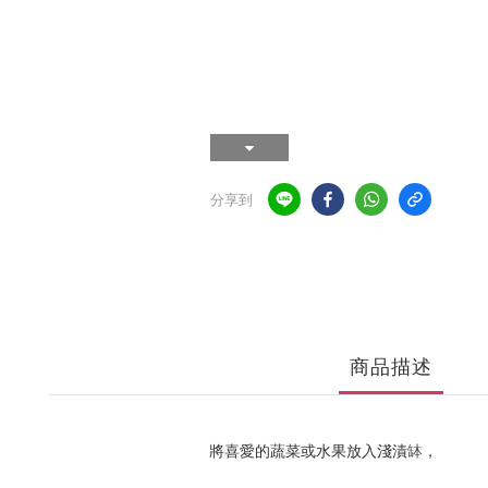
分享到
商品描述
將喜愛的蔬菜或水果放入淺漬
，
缽