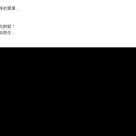
身的重量，
此輕鬆！
加衛生，