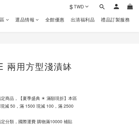
$
TWD
區
選品情報
全館優惠
出清福利品
禮品訂製‎服務
立即購買
CE 兩用方型淺漬缽
）
定商品，【夏季盛典 ☀ 滿額現折】本區
減 50，滿 1500 現減 100，滿 2500
定分類，國際運費 購物滿10000 補貼