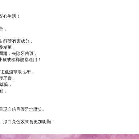
安心生活！
合，
。
二甘醇等有害成分，
養精華，
齦問題，去除牙菌斑，
毛小孩或檳榔族都適用！
.E低溫萃取技術，
護牙膏，
中草藥，
齦，
重現自信且優雅地微笑。
，淨白亮色效果會更加明顯！