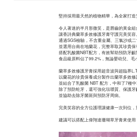
堅持採用最天然的植物精華，為全家打造
令人著迷的半月形微笑，是唇齒的黃金組
讓香詩典蘭萃多效修護牙膏守護完美笑容
通過SGS檢驗，不含重金屬、三氯沙或
並選用台南在地蘭花，完整萃取其珍貴保
搭配乳酸菌NBT配方，有效幫助預防牙
食品級原料佔了99.2%，無論嬰幼兒、
蘭萃多效修護牙膏採用超音波與超臨界L.T
以蘭花的珍貴保養成分製作出蘭萃多效修
並結合了乳酸菌 NBT 配方，中和了7種
除了預防蛀牙，還可強化琺瑯質、保護牙
並協助去除牙菌斑與預防牙周病。
完美笑容的全方位護理讓健康一次到位，
建議可以搭配上偉翔達珊瑚草牙膏來使用