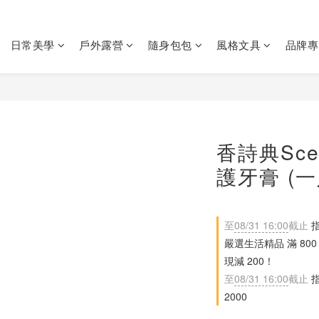
日常美學
戶外露營
隨身包包
風格文具
品牌專
香詩典Sce
護牙膏 (一
至
08/31 16:00
截止
指
嚴選生活精品 滿 800 現
現減 200！
至
08/31 16:00
截止
指
2000