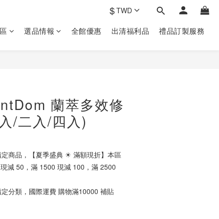
$
TWD
區
選品情報
全館優惠
出清福利品
禮品訂製‎服務
立即購買
ntDom 蘭萃多效修
入/二入/四入)
定商品，【夏季盛典 ☀ 滿額現折】本區
減 50，滿 1500 現減 100，滿 2500
定分類，國際運費 購物滿10000 補貼