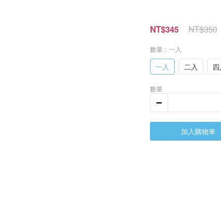
NT$350
NT$345
數量
: 一入
一入
二入
四
數量
加入購物車