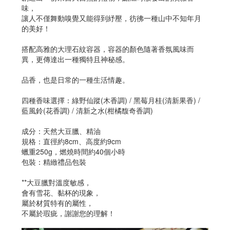
味，
讓人不僅舞動嗅覺又能得到紓壓，彷彿一種山中不知年月
的美好！
搭配高雅的大理石紋容器，容器的顏色隨著香氛風味而
異，更傳達出一種獨特且神秘感。
品香，也是日常的一種生活情趣。
四種香味選擇：綠野仙蹤(木香調) / 黑莓月桂(清新果香) /
藍風鈴(花香調) / 清新之水(柑橘馥奇香調)
成分：天然大豆臘、精油
規格：直徑約8cm、高度約9cm
蠟重250g，燃燒時間約40個小時
包裝：精緻禮品包裝
**大豆臘對溫度敏感，
會有雪花、黏杯的現象，
屬於材質特有的屬性，
不屬於瑕疵，謝謝您的理解！