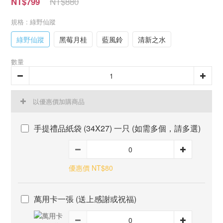
NT$880
NT$799
規格
: 綠野仙蹤
綠野仙蹤
黑莓月桂
藍風鈴
清新之水
數量
以優惠價加購商品
手提禮品紙袋 (34X27) 一只 (如需多個，請多選)
優惠價 NT$80
萬用卡一張 (送上感謝或祝福)