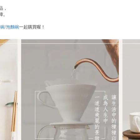
品，
障。
拉碗/泡麵碗
一起購買喔！