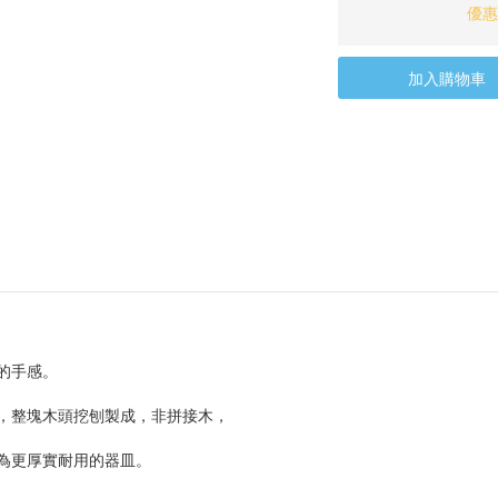
優惠
加入購物車
的手感。
，整塊木頭挖刨製成，非拼接木，
為更厚實耐用的器皿。