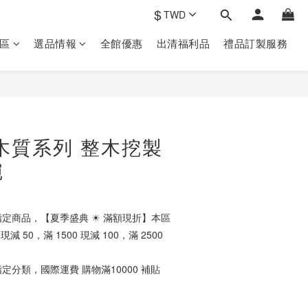
$
TWD
區
選品情報
全館優惠
出清福利品
禮品訂製‎服務
立即購買
E 木質系列 整木挖製
碗
定商品，【夏季盛典 ☀ 滿額現折】本區
減 50，滿 1500 現減 100，滿 2500
定分類，國際運費 購物滿10000 補貼