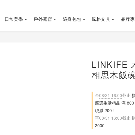
日常美學
戶外露營
隨身包包
風格文具
品牌專
LINKIF
相思木飯
至
08/31 16:00
截止
指
嚴選生活精品 滿 800 現
現減 200！
至
08/31 16:00
截止
指
2000