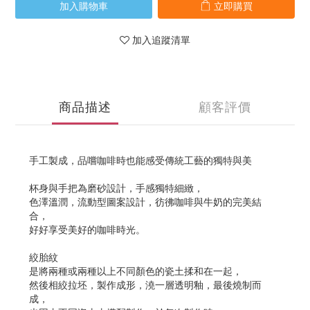
加入購物車
立即購買
加入追蹤清單
商品描述
顧客評價
手工製成，品嚐咖啡時也能感受傳統工藝的獨特與美
杯身與手把為磨砂設計，手感獨特細緻，
色澤溫潤，流動型圖案設計，彷彿咖啡與牛奶的完美結
合，
好好享受美好的咖啡時光。
絞胎紋
是將兩種或兩種以上不同顏色的瓷土揉和在一起，
然後相絞拉坯，製作成形，澆一層透明釉，最後燒制而
成，