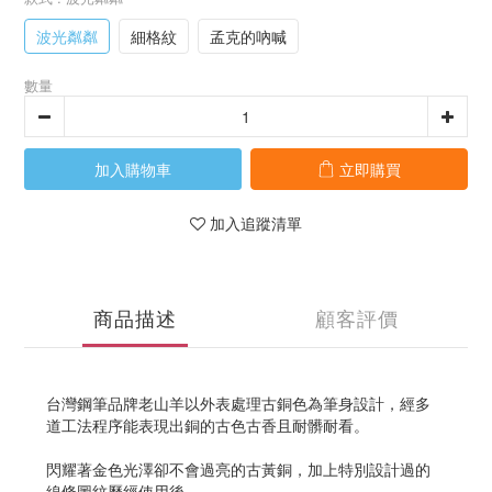
波光粼粼
細格紋
孟克的吶喊
數量
加入購物車
立即購買
加入追蹤清單
商品描述
顧客評價
台灣鋼筆品牌老山羊以外表處理古銅色為筆身設計，經多
道工法程序能表現出銅的古色古香且耐髒耐看。
閃耀著金色光澤卻不會過亮的古黃銅，加上特別設計過的
線條圖紋歷經使用後，