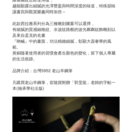
越能顯露出細膩的光澤豐盈與時間深度的味道，特殊韻味
讓書寫與觀賞樂趣同時加倍～
此款西拉雅系列分為三種雕刻圖案可以選擇，
有細膩的質感細格紋、水波紋路般的波光粼粼紋飾雕刻以
及來自孟克的名畫
『吶喊』中的畫面，功法精緻細膩，彰顯大器奢華的風
範。
黃銅隨著使用者的習慣會產生顏色的變化，留下個人專屬
的生活痕跡。
品牌介紹：台灣3952 老山羊鋼筆
凡購買老山羊鋼筆，皆隨貨附贈「郭旻龍」老師的字帖一
本(翰承學社出版)