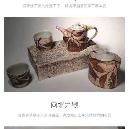
謹守漆工藝的嚴謹工序， 將美學涵養回歸工藝本質
讓青瓷器物不只是收藏品，也成為日常生活裡難得的美器