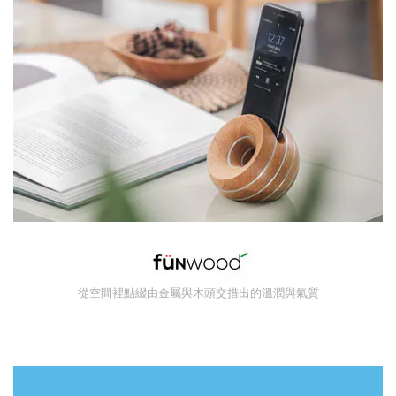
從空間裡點綴由金屬與木頭交措出的溫潤與氣質