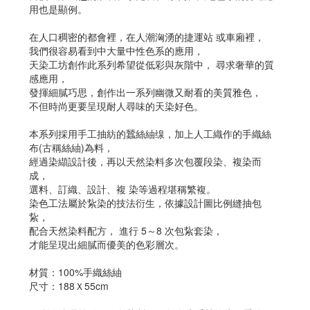
用也是顯例。
在人口稠密的都會裡，在人潮洶湧的捷運站 或車廂裡，
我們很容易看到中大量中性色系的應用，
天染工坊創作此系列希望從低彩與灰階中， 尋求奢華的質
感應用，
發揮細膩巧思，創作出一系列幽微又耐看的美質雅色，
不但時尚更要呈現耐人尋味的天染好色。
本系列採用手工抽紡的蠶絲紬缐，加上人工織作的手織絲
布(古稱絲紬)為料，
經過染纈設計後，再以天然染料多次包覆段染、複染而
成，
選料、訂織、設計、複 染等過程堪稱繁複。
染色工法屬於紥染的技法衍生，依據設計圖比例縫抽包
紥，
配合天然染料配方， 進行 5～8 次包紥套染，
才能呈現出細膩而優美的色彩層次。
材質：100%手織絲紬
尺寸：188Ｘ55cm