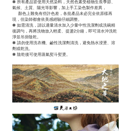
✽ 所有產品皆使用天然染料，天然色素受植物生長季節、
氣候、土質、陽光等影響，加上手工染色製作差異，
顏色上難免有些許色差，各批產品未必完全依原樣再
現，但染師都會依美感經驗仔細調整。
✽ 如需清洗，請以適量清水加入少量中性洗潔劑或洗碗精
後調勻，再將洗物放入輕柔、提盪2分鐘，即可清水沖洗乾
淨並吊掛陰乾。
✽ 請勿使用洗衣機、鹼性洗潔劑清洗，避免熱水浸燙、溶
劑或乾洗。
✽ 陰乾後可使用蒸氣熨斗熨燙。