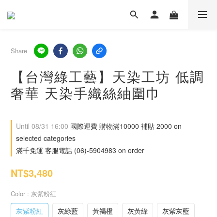
Share
【台灣綠工藝】天染工坊 低調
奢華 天染手織絲紬圍巾
Until
08/31 16:00
國際運費 購物滿10000 補貼 2000 on
selected categories
滿千免運 客服電話 (06)-5904983 on order
NT$3,480
Color
: 灰紫粉紅
灰紫粉紅
灰綠藍
黃褐橙
灰黃綠
灰紫灰藍