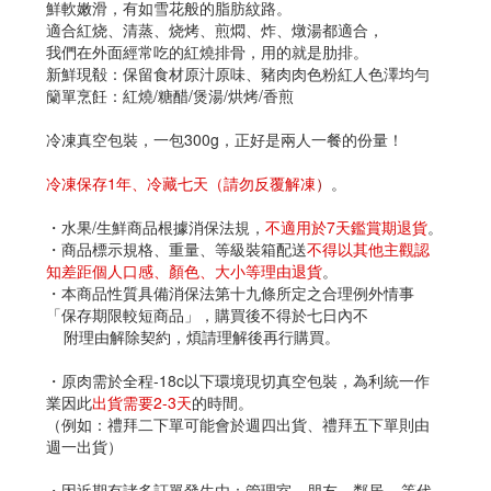
鮮軟嫩滑，有如雪花般的脂肪紋路。
適合紅烧、清蒸、烧烤、煎燜、炸、燉湯都適合，
我們在外面經常吃的紅燒排骨，用的就是肋排。
新鮮現殽：保留食材原汁原味、豬肉肉色粉紅人色澤均勻
籣單烹飪：紅燒/糖醋/煲湯/烘烤/香煎
冷凍真空包裝，一包300g，正好是兩人一餐的份量！
冷凍保存1年、冷藏七天（請勿反覆解凍
）
。
・水果/生鮮商品根據消保法規，
不適用於7天鑑賞期退貨
。
・商品標示規格、重量、等級裝箱配送
不得以其他主觀認
知差距個人口感、顏色、大小等理由退貨
。
・本商品性質具備消保法第十九條所定之合理例外情事
「保存期限較短商品」，購買後不得於七日內不
附理由解除契約，煩請理解後再行購買。
・原肉需於全程-18c以下環境現切真空包裝，為利統一作
業因此
出貨需要2-3天
的時間。
（例如：禮拜二下單可能會於週四出貨、禮拜五下單則由
週一出貨）
・因近期有諸多訂單發生由：管理室、朋友、鄰居....等代