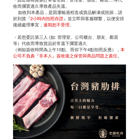
收而擱置過久導致產品失溫。
如收到本產品，是因運輸過程造成貨品解凍或毀損，請
於到貨『
2小時內拍照存證
』並立即與客服聯繫，以便安排
後續處理事宜，
逾期恕不受理
。
・若您委託第三人 (如: 管理室、公司櫃台、朋友、鄰居
等）代收而導致貨品於常溫下擱置過久
（例如簽收時間為上午10點、而你下午4點拍照反應），
本
公司不負責『非本人』簽收後之保管與商品問題之責任
。