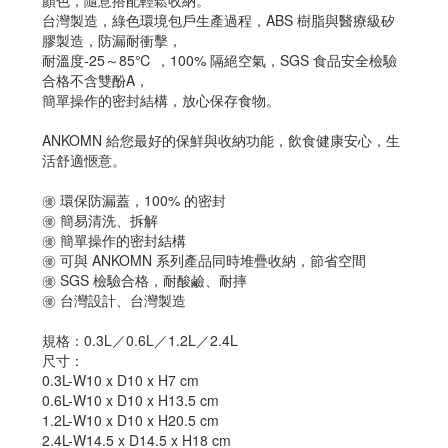
顏色，隨意搭配輕鬆收納。
台灣製造，綠色環境包戶生產過程，ABS 樹脂與醫療級矽
膠製造，防漏耐衝擊，
耐溫度-25～85℃ ，100% 隔絕空氣，SGS 食品安全檢驗
合格不含雙酚A，
簡單操作的密封結構，放心保存食物。
ANKOMN 給您最好的保鮮與收納功能，飲食健康安心，生
活舒適愜意。
㊝ 環保防漏蓋，100% 的密封
㊝ 簡易清洗、拆解
㊝ 簡單操作的密封結構
㊝ 可與 ANKOMN 系列產品同時堆疊收納，節省空間
㊝ SGS 檢驗合格，耐酸鹼、耐摔
㊝ 台灣設計、台灣製造
規格：0.3L／0.6L／1.2L／2.4L
尺寸：
0.3L-W10 x D10 x H7 cm
0.6L-W10 x D10 x H13.5 cm
1.2L-W10 x D10 x H20.5 cm
2.4L-W14.5 x D14.5 x H18 cm