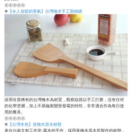
㊍㊍㊍㊍㊍
✲
【令人放鬆的香氣】台灣檜木手工製鍋鏟
採用珍貴稀有的台灣檜木為材質，觀察紋路以手工打磨，沒有任何
的化學塗層，加上不易龜裂變形發霉的特性，非常適合作為每日使
用的餐具。
㊍㊍㊍㊍㊍
✲
【台灣本色】黃檜木原木杯墊
來自台南文創工作室-露木的手作，採用黃檜木原木所製作的杯墊，