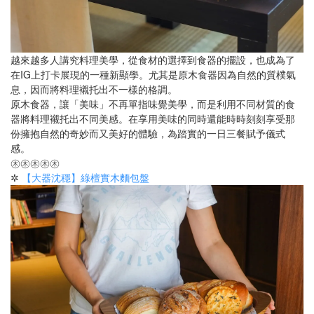
越來越多人講究料理美學，從食材的選擇到食器的擺設，也成為了
在IG上打卡展現的一種新顯學。尤其是原木食器因為自然的質樸氣
息，因而將料理襯托出不一樣的格調。
原木食器，讓「美味」不再單指味覺美學，而是利用不同材質的食
器將料理襯托出不同美感。在享用美味的同時還能時時刻刻享受那
份擁抱自然的奇妙而又美好的體驗，為踏實的一日三餐賦予儀式
感。
㊍㊍㊍㊍㊍
✲
【大器沈穩】綠檀實木麵包盤