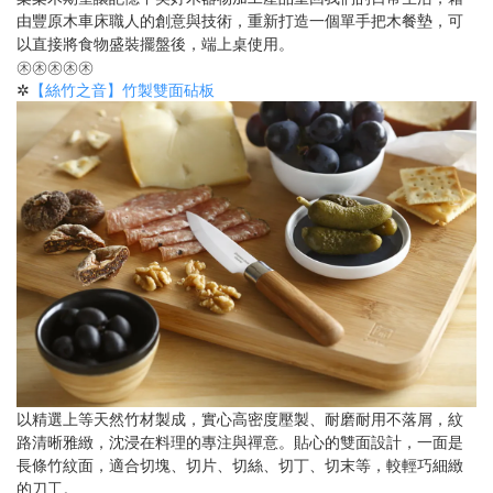
由豐原木車床職人的創意與技術，重新打造一個單手把木餐墊，可
以直接將食物盛裝擺盤後，端上桌使用。
㊍㊍㊍㊍㊍
✲
【絲竹之音】竹製雙面砧板
以精選上等天然竹材製成，實心高密度壓製、耐磨耐用不落屑，紋
路清晰雅緻，沈浸在料理的專注與禪意。貼心的雙面設計，一面是
長條竹紋面，適合切塊、切片、切絲、切丁、切末等，較輕巧細緻
的刀工。