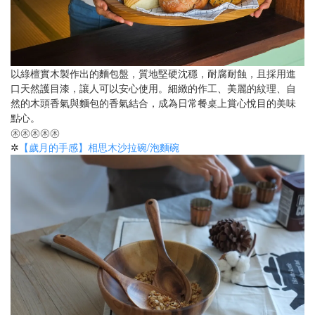
以綠檀實木製作出的麵包盤，質地堅硬沈穩，耐腐耐蝕，且採用進
口天然護目漆，讓人可以安心使用。細緻的作工、美麗的紋理、自
然的木頭香氣與麵包的香氣結合，成為日常餐桌上賞心悅目的美味
點心。
㊍㊍㊍㊍㊍
✲
【歲月的手感】相思木沙拉碗/泡麵碗