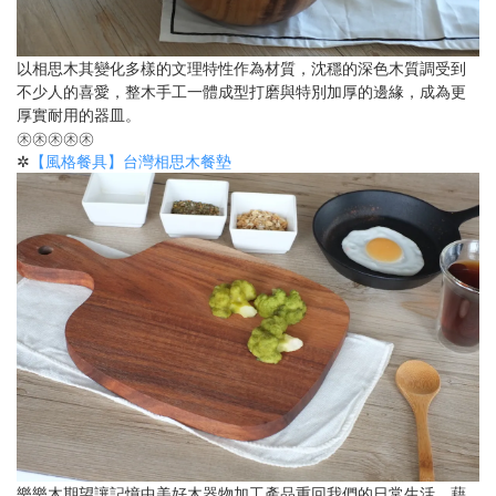
以相思木其變化多樣的文理特性作為材質，沈穩的深色木質調受到
不少人的喜愛，整木手工一體成型打磨與特別加厚的邊緣，成為更
厚實耐用的器皿。
㊍㊍㊍㊍㊍
✲
【風格餐具】台灣相思木餐墊
樂樂木期望讓記憶中美好木器物加工產品重回我們的日常生活，藉