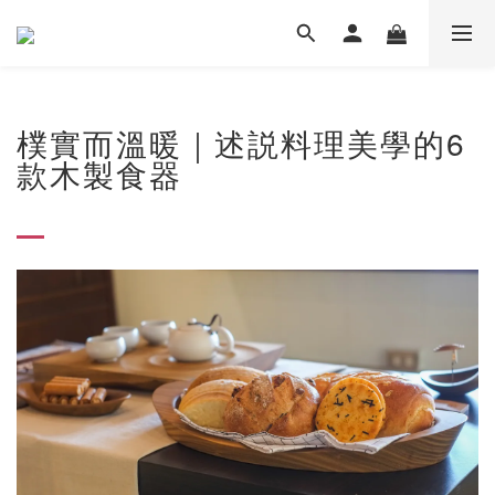
樸實而溫暖｜述説料理美學的6
款木製食器